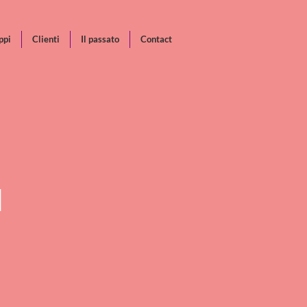
ppi
Clienti
Il passato
Contact
I