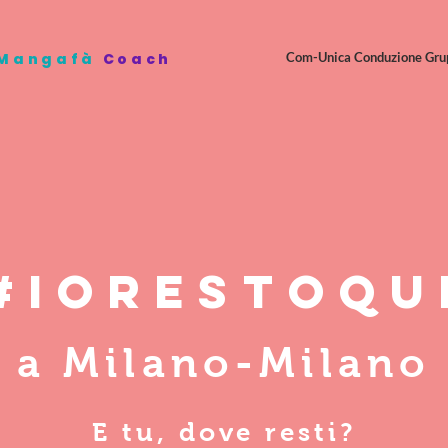
 Mangafà
Coach
Com-Unica Conduzione Gru
#IORESToQU
a Milano-Milano
E tu, dove resti?