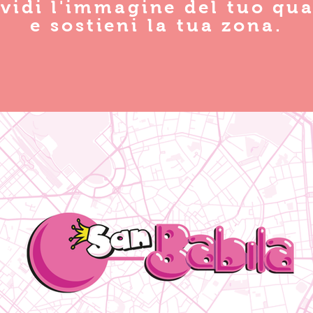
vidi l'immagine del tuo qua
e sostieni la tua zona.