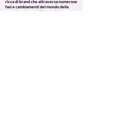
ricca di brand che attraversa numerose
fasi e cambiamenti del mondo della
comunicazione: dall'Advertising
tradizionale e BTL, passando attraverso
il Viral e flash mob, per arrivare al
digital e social.
ADVERTISING
Ho realizzato numerosi spot TV, annunci
stampa e affissioni per brand nazionali e
internazionali, Ho avuto il piacere di
lavorare per Sisal, Chinò, Sony, Sky,
Barbie, Safilo, Oxydo, Tennets, Bistefani,
Deutsche Bank, Alzheimer Italia, Garelli,
Illy, Tenderly, Metamucil, Tezenis, Swisse
P&G.
VIRAL/FLASH MOB
Ho lavorato nella prima agenzia virale in
Italia, quando ancora il virale era l'unica
alternativa all'advertising tradizionale,
per brand come Gilette, Infojob, Ringo,
Alzheimer Italia, Oral-b, GoodYear. Ho