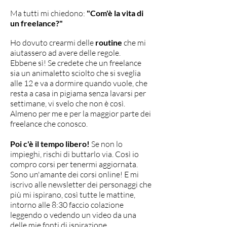
Ma tutti mi chiedono:
"Com'è la vita di
un freelance?"
Ho dovuto crearmi delle
routine
che mi
aiutassero ad avere delle regole.
Ebbene sì! Se credete che un freelance
sia un animaletto sciolto che si sveglia
alle 12 e va a dormire quando vuole, che
resta a casa in pigiama senza lavarsi per
settimane, vi svelo che non è così.
Almeno per me e per la maggior parte dei
freelance che conosco.
Poi c'è il tempo libero!
Se non lo
impieghi, rischi di buttarlo via. Così io
compro corsi per tenermi aggiornata.
Sono un'amante dei corsi online! E mi
iscrivo alle newsletter dei personaggi che
più mi ispirano, così tutte le mattine,
intorno alle 8:30 faccio colazione
leggendo o vedendo un video da una
delle mie fonti di ispirazione.