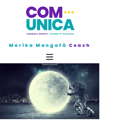
Marìka Mangafà
Coach